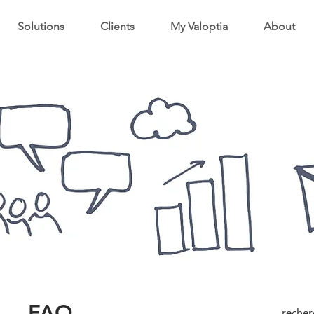
Solutions
Clients
My Valoptia
About
FAQ