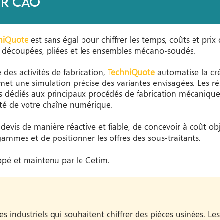
er CAO
niQuote
est sans égal pour chiffrer les temps, coûts et prix 
s découpées, pliées et les ensembles mécano-soudés.
des activités de fabrication,
TechniQuote
automatise la cr
rmet une simulation précise des variantes envisagées. Les r
s dédiés aux principaux procédés de fabrication mécanique.
cité de votre chaîne numérique.
evis de manière réactive et fiable, de concevoir à coût obje
 gammes et de positionner les offres des sous-traitants.
oppé et maintenu par le
Cetim.
es industriels qui souhaitent chiffrer des pièces usinées. L