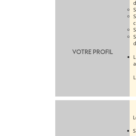
d
S
S
c
S
S
d
Votre profil
L
a
L
L
S