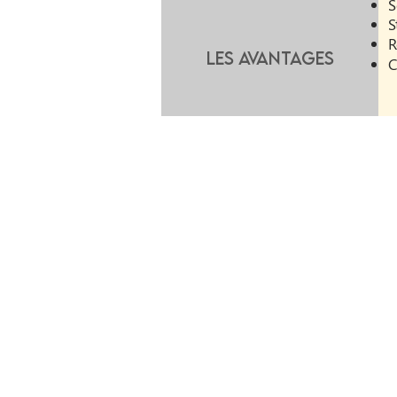
S
S
R
Les avantages
C