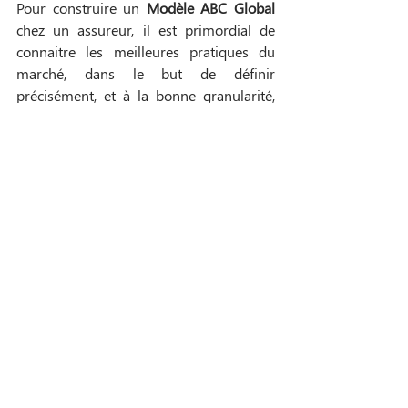
Pour construire un 
Modèle ABC Global 
chez un assureur, il est primordial de 
connaitre les meilleures pratiques du 
marché, dans le but de définir 
précisément, et à la bonne granularité, 
les coûts par activités, produits, systèmes 
et projets et de pouvoir être aligné avec 
les règles IFRS17. Pour que la démarche 
soit un succès, les équipes internes 
doivent être mobilisées autour de ces 
bonnes pratiques et l’aide d’experts de la 
méthode Activity Based Costing est un 
réel avantage. 
Après la mise en place d´un modèle ABC 
Global, les assureurs pourront bénéficier 
de catalogues structurés et valorisés 
d’activités, de produits, de systèmes, de 
projets ou encore de coûts unitaires. 
En termes de gestion, les assureurs 